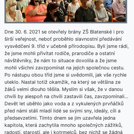
Dne 30. 6. 2021 se otevřely brány ZŠ Blatenské i pro
širší veřejnost, neboť proběhlo slavnostní předávání
vysvědčení 9. tříd v učebně přírodopisu. Byli jsme rádi,
že jsme mohli přivítat rodiče, prarodiče a ostatní
návštěvníky, že nám to situace dovolila a že jsme
mohli všichni zavzpomínat na jejich společnou cestu.
Po nástupu obou tříd jsme si uvědomili, jak vše rychle
uteklo. Nastal totiž okamžik, na který se většina ze
žáků velmi dlouho těšila. Myslím si však, že v danou
chvíli by alespoň na chvíli zastavili čas, zavzpomínali…
Devět let uběhlo jako voda a z vykulených prvňáčků
před námi stáli mladí lidé se svými sny, ideály, cíli a
předsevzetími. Tímto dnem se jim uzavřela jedna
kapitola, která zachytila mnoho společných zážitků,
radostí, starostí, ale i kotrmelců, bez nichž se žádná