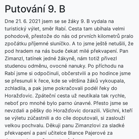
Putování 9. B
Dne 21. 6. 2021 jsem se se žáky 9. B vydala na
turistický výlet, směr Rabí. Cesta tam ubíhala velmi
pohodově, přestože do nás od prvních kilometrů pralo
zpočátku příjemné sluníčko. A to jsme ještě netušili, že
pod hradem na nás bude čekat milé překvapení. Pan
Zimanzl, tatínek jedné žákyně, nám totiž přivezl
studenou odměnu, ovocné nanuky. Po příchodu na
Rabí jsme si odpočinuli, občerstvili a po hodince jsme
se přesunuli k řece, kde se většina žáků vykoupala,
zchladila, a pak jsme pokračovali podél řeky do
Horažďovic. Zpáteční cesta už neutíkala tak rychle,
neboť pro mnohé bylo parno únavné. Přesto jsme se
nevzdali a pěšky do Horažďovic dorazili. Všichni, kteří
se výletu zúčastnili a do cíle doputovali, si zaslouží
velkou pochvalu. Děkuji panu Zimanzlovi za sladké
překvapení a paní učitelce Blance Pajerové za