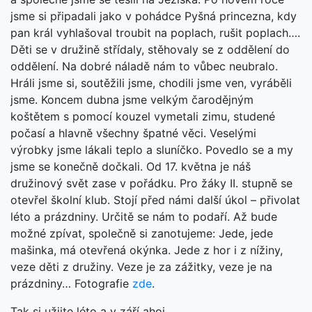
jsme si připadali jako v pohádce Pyšná princezna, kdy
pan král vyhlašoval troubit na poplach, rušit poplach….
Děti se v družině střídaly, stěhovaly se z oddělení do
oddělení. Na dobré náladě nám to vůbec neubralo.
Hráli jsme si, soutěžili jsme, chodili jsme ven, vyráběli
jsme. Koncem dubna jsme velkým čarodějným
koštětem s pomocí kouzel vymetali zimu, studené
počasí a hlavně všechny špatné věci. Veselými
výrobky jsme lákali teplo a sluníčko. Povedlo se a my
jsme se konečně dočkali. Od 17. května je náš
družinový svět zase v pořádku. Pro žáky II. stupně se
otevřel školní klub. Stojí před námi další úkol – přivolat
léto a prázdniny. Určitě se nám to podaří. Až bude
možné zpívat, společně si zanotujeme: Jede, jede
mašinka, má otevřená okýnka. Jede z hor i z nížiny,
veze děti z družiny. Veze je za zážitky, veze je na
prázdniny… Fotografie
zde
.
Tak si užijte léto a v září ahoj.