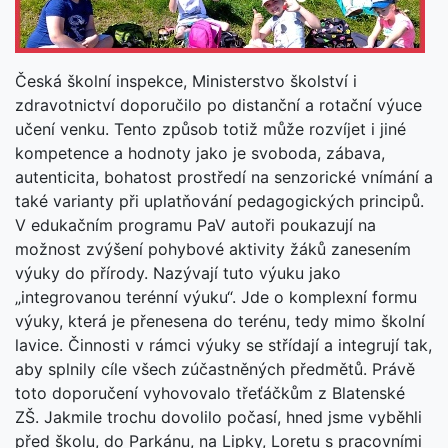
Česká školní inspekce, Ministerstvo školství i
zdravotnictví doporučilo po distanční a rotační výuce
učení venku. Tento způsob totiž může rozvíjet i jiné
kompetence a hodnoty jako je svoboda, zábava,
autenticita, bohatost prostředí na senzorické vnímání a
také varianty při uplatňování pedagogických principů.
V edukačním programu PaV autoři poukazují na
možnost zvýšení pohybové aktivity žáků zanesením
výuky do přírody. Nazývají tuto výuku jako
„integrovanou terénní výuku“. Jde o komplexní formu
výuky, která je přenesena do terénu, tedy mimo školní
lavice. Činnosti v rámci výuky se střídají a integrují tak,
aby splnily cíle všech zúčastněných předmětů. Právě
toto doporučení vyhovovalo třeťáčkům z Blatenské
ZŠ. Jakmile trochu dovolilo počasí, hned jsme vyběhli
před školu, do Parkánu, na Lipky, Loretu s pracovními