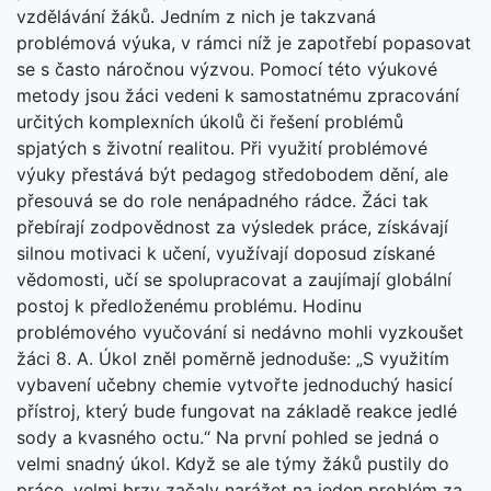
vzdělávání žáků. Jedním z nich je takzvaná
problémová výuka, v rámci níž je zapotřebí popasovat
se s často náročnou výzvou. Pomocí této výukové
metody jsou žáci vedeni k samostatnému zpracování
určitých komplexních úkolů či řešení problémů
spjatých s životní realitou. Při využití problémové
výuky přestává být pedagog středobodem dění, ale
přesouvá se do role nenápadného rádce. Žáci tak
přebírají zodpovědnost za výsledek práce, získávají
silnou motivaci k učení, využívají doposud získané
vědomosti, učí se spolupracovat a zaujímají globální
postoj k předloženému problému. Hodinu
problémového vyučování si nedávno mohli vyzkoušet
žáci 8. A. Úkol zněl poměrně jednoduše: „S využitím
vybavení učebny chemie vytvořte jednoduchý hasicí
přístroj, který bude fungovat na základě reakce jedlé
sody a kvasného octu.“ Na první pohled se jedná o
velmi snadný úkol. Když se ale týmy žáků pustily do
práce, velmi brzy začaly narážet na jeden problém za