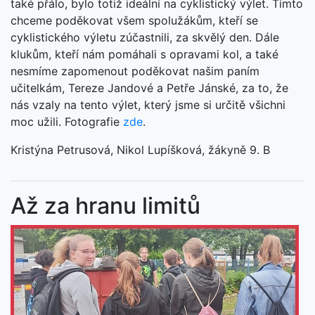
také přálo, bylo totiž ideální na cyklistický výlet. Tímto
chceme poděkovat všem spolužákům, kteří se
cyklistického výletu zúčastnili, za skvělý den. Dále
klukům, kteří nám pomáhali s opravami kol, a také
nesmíme zapomenout poděkovat našim paním
učitelkám, Tereze Jandové a Petře Jánské, za to, že
nás vzaly na tento výlet, který jsme si určitě všichni
moc užili. Fotografie
zde
.
Kristýna Petrusová, Nikol Lupíšková, žákyně 9. B
Až za hranu limitů