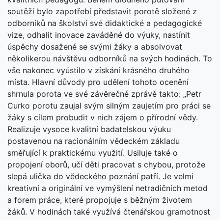
soutěží bylo zapotřebí představit porotě složené z
odborníků na školství své didaktické a pedagogické
vize, odhalit inovace zaváděné do výuky, nastínit
úspěchy dosažené se svými žáky a absolvovat
několikerou návštěvu odborníků na svých hodinách. To
vše nakonec vyústilo v získání krásného druhého
místa. Hlavní důvody pro udělení tohoto ocenění
shrnula porota ve své závěrečné zprávě takto: „Petr
Curko porotu zaujal svým silným zaujetím pro práci se
žáky s cílem probudit v nich zájem o přírodní vědy.
Realizuje vysoce kvalitní badatelskou výuku
postavenou na racionálním vědeckém základu
směřující k praktickému využití. Usiluje také o
propojení oborů, učí děti pracovat s chybou, protože
slepá ulička do vědeckého poznání patří. Je velmi
kreativní a originální ve vymýšlení netradičních metod
a forem práce, které propojuje s běžným životem
žáků. V hodinách také využívá čtenářskou gramotnost