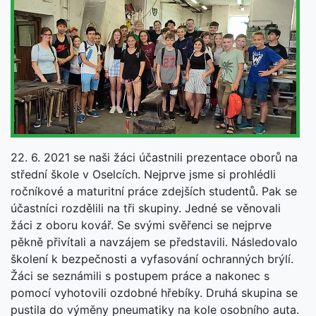
22. 6. 2021 se naši žáci účastnili prezentace oborů na
střední škole v Oselcích. Nejprve jsme si prohlédli
ročníkové a maturitní práce zdejších studentů. Pak se
účastníci rozdělili na tři skupiny. Jedné se věnovali
žáci z oboru kovář. Se svými svěřenci se nejprve
pěkně přivítali a navzájem se představili. Následovalo
školení k bezpečnosti a vyfasování ochranných brýlí.
Žáci se seznámili s postupem práce a nakonec s
pomocí vyhotovili ozdobné hřebíky. Druhá skupina se
pustila do výměny pneumatiky na kole osobního auta.