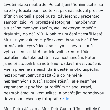
životní etapa neobejde. Po zahájení třídními učiteli se
se žáky loučila paní ředitelka, pak následoval proslov
třídních učitelů a poté pustili závěrečnou prezentaci
samotní žáci. Při prohlížení fotografií, natočených
situací se mnohým žákům, ale i některým rodičům
draly slzy do očí. V 9. A pak rozloučení zpestřil Matěj
Musil svým kulturním přídavkem, hrou na bicí. Před
předáváním vysvědčení se milými slovy rozloučili
vybraní jedinci, kteří poděkovali nejen rodičům,
učitelům, ale také ostatním zaměstnancům. Potom
jsme přistoupili k samotnému rozdávání vysvědčení.
Všem přejeme na jejich další cestě mnoho úspěchů,
nezapomenutelných zážitků a co nejméně
nepříjemných situací. Hodně štěstí. Také nesmíme
zapomenout poděkovat rodičům za spolupráci,
bezproblémovou komunikaci a popřát jim pohodovou
dovolenou. Všechny fotografie
zde
.
Mgr. Petra Jánská a Mgr. Petr Curko (třídní učitelé 9.