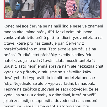
Konec měsíce června se na naší škole nese ve znamení
mnoha akcí mimo stěny tříd. Mezi velmi oblíbenou
venkovní aktivitu určitě patří tradiční rýžování zlata na
Otavě, které pro nás zajišťuje pan Červený z
horažďovického muzea. Tato akce je ale závislá na
počasí. Prudké letní přeháňky zvedly hladiny řek
natolik, že jsme od rýžování zlata museli tentokrát
upustit. Tato nepříjemná zpráva nám ale nezkazila chuť
vyrazit do přírody, a tak jsme se s několika žáky
devátých tříd vypravili do lokalit podél zlatonosné
řeky. Nejednalo se ale o výpravu fádní, ba naopak.
Teprve na začátku putování se žáci dozvěděli, že se
vydali na stezku odvahy a odhodlání, která prověří
jejich znalosti, schopnosti a dovednosti na samotné
maximum. Zahráli jsme si totiž stopovanou, hru