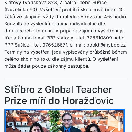
Klatovy (Voříškova 823, 7. patro) nebo Sušice
(Nuželická 60). Vyšetření probíhá skupinově (max. 10
žáků ve skupině, vždy dopoledne v rozsahu 4-5 hodin.
Konzultace výsledků probíhá individuálně dle
domluveného termínu. V případě zájmu o vyšetření je
třeba kontaktovat PPP Klatovy - tel. 376310809 nebo
PPP Sušice - tel. 376526671. e-mail: pppkt@mybox.cz
Termíny na vyšetření jsou vypisovány průběžně během
celého školního roku dle zájmu klientů. O vyšetření
může žádat pouze zákonný zástupce.
Stříbro z Global Teacher
Prize míří do Horažďovic