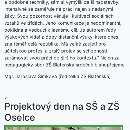
a podobné techniky, sám si vymýšlí další nadstavby.
Intenzivně se zaměřuje na práci nejen s nadanými
žáky. Svou pozornost věnuje i kultivaci sociálních
vztahů ve třídách. Jeho komunikace je nedominantní,
poklidná a vedoucí k jasnému cíli. Je autorem řady
výukových videí z doby distanční výuky, které dnes
zná téměř celá republika. Má velké zaujetí pro
učitelskou profesi a zralý projev se schopností
zarámovat svou práci do širšího kontextu.“ Nejen za
pedagogický sbor ZŠ Blatenská srdečně blahopřejeme.
Mgr. Jaroslava Šimková (ředitelka ZŠ Blatenská)
v
Projektový den na SŠ a ZŠ
Oselce