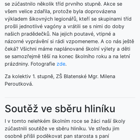
se zúčastnilo několik tříd prvního stupně. Akce se
všem velice zdařila, protože byla doprovázena
výkladem šikovných legionářů, kteří se skupinami tříd
prošli jednotlivé vagóny a vrátili se s nimi do doby
našich pradědečků. Na jejich poutavé, vtipné a
názorné vyprávění si rádi vzpomeneme. A co nás ještě
čeká? Všichni máme naplánované školní výlety a děti
se samozřejmě těší na konec školního roku a na letní
prázdniny. Fotografie
zde
.
Za kolektiv 1. stupně, ZŠ Blatenské Mgr. Milena
Peroutková.
Soutěž ve sběru hliníku
I v tomto nelehkém školním roce se žáci naší školy
zúčastnili soutěže ve sběru hliníku. Ve středu jim
osobně přišli poděkovat pan starosta s paní