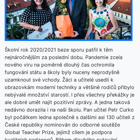
Školní rok 2020/2021 beze sporu patřil k těm
nejnáročnějším za poslední dobu. Pandemie zcela
nového viru na poměrně dlouhý čas ochromila
fungování státu a školy byly nuceny neprodyšně
uzamknout své vchody. Žáci a učitelé usedli k
obrazovkám moderní techniky a většině rodičů přibylo
nebývalé množství starostí. I přes všechny překážky je
ale dobré umět najít pozitivní zprávy. A jedna taková
nedávno dorazila i na naši školu. Pan učitel Petr Curko
byl počátkem ledna společně s dalšími asi 130 učiteli z
České republiky nominován do odborné soutěže
Global Teacher Prize, jejímž cílem je podpora
kvalitních pedagogů. Během dlouhého putování