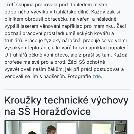
Třetí skupina pracovala pod dohledem mistra
odborného výcviku v truhlářské dílně. Každý žák si
pilníkem obrousil obracečku na vaření a následně
vypálil laserem věnování například pro maminku. Žáci
poznali pracovní prostředí uměleckých kovářů a
truhlářů. Práce je fyzicky náročná, pracuje se ve velmi
vysokých teplotách, u kovářů hrozí například popálení.
U truhlářů pěkně voní dřevo, ale z práší se tam. Každá
profese má své pro a proti. Žáci SŠ ochotně
vysvětlovali našim žákům, jak při práci postupovat a
věnovali se jim s nadšením. Fotografie
zde
.
Kroužky technické výchovy
na SŠ Horažďovice