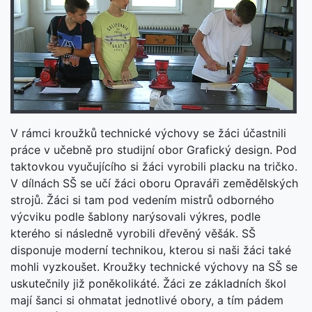
V rámci kroužků technické výchovy se žáci účastnili
práce v učebně pro studijní obor Grafický design. Pod
taktovkou vyučujícího si žáci vyrobili placku na tričko.
V dílnách SŠ se učí žáci oboru Opraváři zemědělských
strojů. Žáci si tam pod vedením mistrů odborného
výcviku podle šablony narýsovali výkres, podle
kterého si následně vyrobili dřevěný věšák. SŠ
disponuje moderní technikou, kterou si naši žáci také
mohli vyzkoušet. Kroužky technické výchovy na SŠ se
uskutečnily již poněkolikáté. Žáci ze základních škol
mají šanci si ohmatat jednotlivé obory, a tím pádem