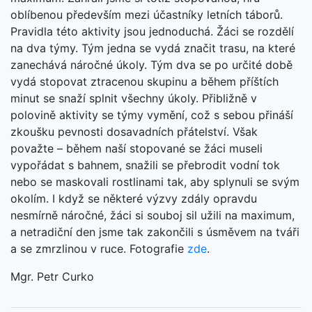
oblíbenou především mezi účastníky letních táborů.
Pravidla této aktivity jsou jednoduchá. Žáci se rozdělí
na dva týmy. Tým jedna se vydá značit trasu, na které
zanechává náročné úkoly. Tým dva se po určité době
vydá stopovat ztracenou skupinu a během příštích
minut se snaží splnit všechny úkoly. Přibližně v
polovině aktivity se týmy vymění, což s sebou přináší
zkoušku pevnosti dosavadních přátelství. Však
považte – během naší stopované se žáci museli
vypořádat s bahnem, snažili se přebrodit vodní tok
nebo se maskovali rostlinami tak, aby splynuli se svým
okolím. I když se některé výzvy zdály opravdu
nesmírně náročné, žáci si souboj sil užili na maximum,
a netradiční den jsme tak zakončili s úsměvem na tváři
a se zmrzlinou v ruce. Fotografie
zde
.
Mgr. Petr Curko