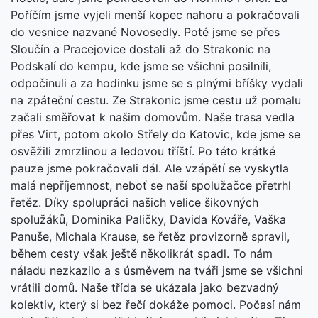
Poříčím jsme vyjeli menší kopec nahoru a pokračovali
do vesnice nazvané Novosedly. Poté jsme se přes
Sloučín a Pracejovice dostali až do Strakonic na
Podskalí do kempu, kde jsme se všichni posilnili,
odpočinuli a za hodinku jsme se s plnými bříšky vydali
na zpáteční cestu. Ze Strakonic jsme cestu už pomalu
začali směřovat k našim domovům. Naše trasa vedla
přes Virt, potom okolo Střely do Katovic, kde jsme se
osvěžili zmrzlinou a ledovou tříští. Po této krátké
pauze jsme pokračovali dál. Ale vzápětí se vyskytla
malá nepříjemnost, neboť se naší spolužačce přetrhl
řetěz. Díky spolupráci našich velice šikovných
spolužáků, Dominika Paličky, Davida Kováře, Vaška
Panuše, Michala Krause, se řetěz provizorně spravil,
během cesty však ještě několikrát spadl. To nám
náladu nezkazilo a s úsměvem na tváři jsme se všichni
vrátili domů. Naše třída se ukázala jako bezvadný
kolektiv, který si bez řečí dokáže pomoci. Počasí nám