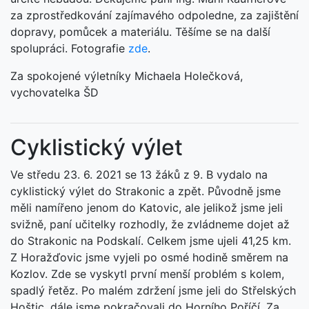
za zprostředkování zajímavého odpoledne, za zajištění
dopravy, pomůcek a materiálu. Těšíme se na další
spolupráci. Fotografie
zde
.
Za spokojené výletníky Michaela Holečková,
vychovatelka ŠD
Cyklistický výlet
Ve středu 23. 6. 2021 se 13 žáků z 9. B vydalo na
cyklistický výlet do Strakonic a zpět. Původně jsme
měli namířeno jenom do Katovic, ale jelikož jsme jeli
svižně, paní učitelky rozhodly, že zvládneme dojet až
do Strakonic na Podskalí. Celkem jsme ujeli 41,25 km.
Z Horažďovic jsme vyjeli po osmé hodině směrem na
Kozlov. Zde se vyskytl první menší problém s kolem,
spadlý řetěz. Po malém zdržení jsme jeli do Střelských
Hoštic, dále jsme pokračovali do Horního Poříčí. Za