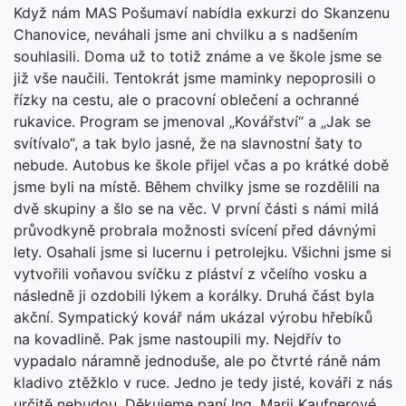
Když nám MAS Pošumaví nabídla exkurzi do Skanzenu
Chanovice, neváhali jsme ani chvilku a s nadšením
souhlasili. Doma už to totiž známe a ve škole jsme se
již vše naučili. Tentokrát jsme maminky nepoprosili o
řízky na cestu, ale o pracovní oblečení a ochranné
rukavice. Program se jmenoval „Kovářství“ a „Jak se
svítívalo“, a tak bylo jasné, že na slavnostní šaty to
nebude. Autobus ke škole přijel včas a po krátké době
jsme byli na místě. Během chvilky jsme se rozdělili na
dvě skupiny a šlo se na věc. V první části s námi milá
průvodkyně probrala možnosti svícení před dávnými
lety. Osahali jsme si lucernu i petrolejku. Všichni jsme si
vytvořili voňavou svíčku z pláství z včelího vosku a
následně ji ozdobili lýkem a korálky. Druhá část byla
akční. Sympatický kovář nám ukázal výrobu hřebíků
na kovadlině. Pak jsme nastoupili my. Nejdřív to
vypadalo náramně jednoduše, ale po čtvrté ráně nám
kladivo ztěžklo v ruce. Jedno je tedy jisté, kováři z nás
určitě nebudou. Děkujeme paní Ing. Marii Kaufnerové