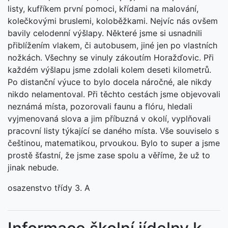
listy, kufříkem první pomoci, křídami na malování,
kolečkovými bruslemi, koloběžkami. Nejvíc nás ovšem
bavily celodenní výšlapy. Některé jsme si usnadnili
přiblížením vlakem, či autobusem, jiné jen po vlastních
nožkách. Všechny se vinuly zákoutím Horažďovic. Při
každém výšlapu jsme zdolali kolem deseti kilometrů.
Po distanční výuce to bylo docela náročné, ale nikdy
nikdo nelamentoval. Při těchto cestách jsme objevovali
neznámá místa, pozorovali faunu a flóru, hledali
vyjmenovaná slova a jim příbuzná v okolí, vyplňovali
pracovní listy týkající se daného místa. Vše souviselo s
češtinou, matematikou, prvoukou. Bylo to super a jsme
prostě šťastní, že jsme zase spolu a věříme, že už to
jinak nebude.
osazenstvo třídy 3. A