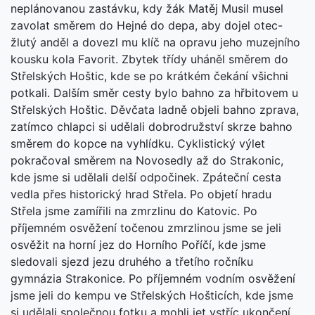
neplánovanou zastávku, kdy žák Matěj Musil musel
zavolat směrem do Hejné do depa, aby dojel otec-
žlutý anděl a dovezl mu klíč na opravu jeho muzejního
kousku kola Favorit. Zbytek třídy uháněl směrem do
Střelských Hoštic, kde se po krátkém čekání všichni
potkali. Dalším směr cesty bylo bahno za hřbitovem u
Střelských Hoštic. Děvčata ladně objeli bahno zprava,
zatímco chlapci si udělali dobrodružství skrze bahno
směrem do kopce na vyhlídku. Cyklistický výlet
pokračoval směrem na Novosedly až do Strakonic,
kde jsme si udělali delší odpočinek. Zpáteční cesta
vedla přes historický hrad Střela. Po objetí hradu
Střela jsme zamířili na zmrzlinu do Katovic. Po
příjemném osvěžení točenou zmrzlinou jsme se jeli
osvěžit na horní jez do Horního Poříčí, kde jsme
sledovali sjezd jezu druhého a třetího ročníku
gymnázia Strakonice. Po příjemném vodním osvěžení
jsme jeli do kempu ve Střelských Hošticích, kde jsme
si udělali společnou fotku a mohli jet vstříc ukončení