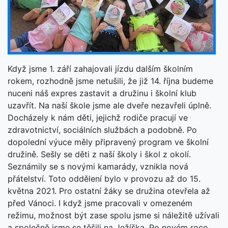
Když jsme 1. září zahajovali jízdu dalším školním
rokem, rozhodně jsme netušili, že již 14. října budeme
nuceni náš expres zastavit a družinu i školní klub
uzavřít. Na naší škole jsme ale dveře nezavřeli úplně.
Docházely k nám děti, jejichž rodiče pracují ve
zdravotnictví, sociálních službách a podobně. Po
dopolední výuce měly připravený program ve školní
družině. Sešly se děti z naší školy i škol z okolí.
Seznámily se s novými kamarády, vznikla nová
přátelství. Toto oddělení bylo v provozu až do 15.
května 2021. Pro ostatní žáky se družina otevřela až
před Vánoci. I když jsme pracovali v omezeném
režimu, možnost být zase spolu jsme si náležitě užívali
a společně jsme se těšili na Ježíška. Po novém roce