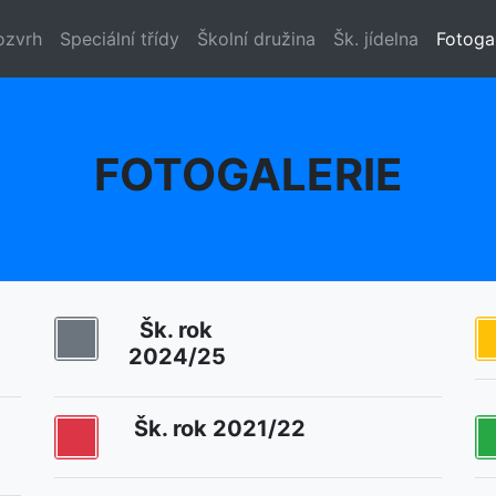
ozvrh
Speciální třídy
Školní družina
Šk. jídelna
Fotoga
FOTOGALERIE
Šk. rok
2024/25
Šk. rok 2021/22