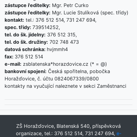
zástupce ředitelky:
Mgr. Petr Curko
zástupce ředitelky:
Mgr. Lucie Stulíková (spec. třídy)
kontakt:
tel.: 376 512 514, 731 247 694,
spec. třídy:
739514252,
tel. do šk. jídelny:
376 512 315,
tel. do šk. družiny:
702 748 473
datová schránka:
hvjmmh4
fax:
376 512 514
e-mail:
zsblatenska*horazdovice.cz (* = @)
bankovní spojení:
Česká spořitelna, pobočka
Horažďovice, č. účtu 0824067339/0800
kontakty na vyučující naleznete v sekci Zaměstnanci
ZŠ Horažďovice, Blatenská 540, příspěvková
organizace, tel.: 376 512 514, 731 247 694,
e-