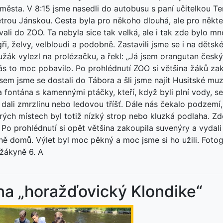
ěsta. V 8:15 jsme nasedli do autobusu s paní učitelkou T
etrou Jánskou. Cesta byla pro někoho dlouhá, ale pro někte
vali do ZOO. Ta nebyla sice tak velká, ale i tak zde bylo 
tygři, želvy, velbloudi a podobně. Zastavili jsme se i na dětsk
ák vylezl na prolézačku, a řekl: „Já jsem orangutan český
ás to moc pobavilo. Po prohlédnutí ZOO si většina žáků zak
sem jsme se dostali do Tábora a šli jsme najít Husitské mu
a fontána s kamennými ptáčky, kteří, když byli plní vody, se 
 dali zmrzlinu nebo ledovou tříšť. Dále nás čekalo podzemí
rých místech byl totiž nízký strop nebo kluzká podlaha. Zd
Po prohlédnutí si opět většina zakoupila suvenýry a vydali
ně domů. Výlet byl moc pěkný a moc jsme si ho užili. Foto
žákyně 6. A
na „horažďovický Klondike“