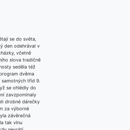
tají se do světa,
ný den odehrával v
cházky, včetně
ího slova tradičně
 hosty seděla též
rý program dvěma
 samotných tříd 9.
dyž se ohlédly do
čení zavzpomínaly
eli drobné dárečky
ím za výborné
byla závěrečná
a tak vlnu
kdy nevrátí.