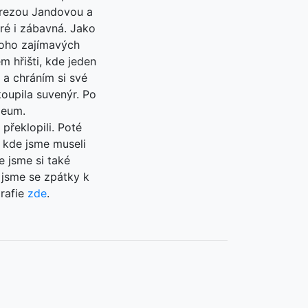
erezou Jandovou a
ré i zábavná. Jako
mnoho zajímavých
ém hřišti, kde jeden
 a chráním si své
oupila suvenýr. Po
zeum.
překlopili. Poté
, kde jsme museli
e jsme si také
 jsme se zpátky k
grafie
zde
.