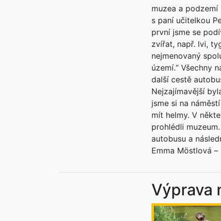
muzea a podzemí m
s paní učitelkou P
první jsme se podí
zvířat, např. lvi, 
nejmenovaný spoluž
území.“ Všechny n
další cestě autobu
Nejzajímavější byl
jsme si na náměstí
mít helmy. V někte
prohlédli muzeum. 
autobusu a násled
Emma Möstlová – 
Výprava 