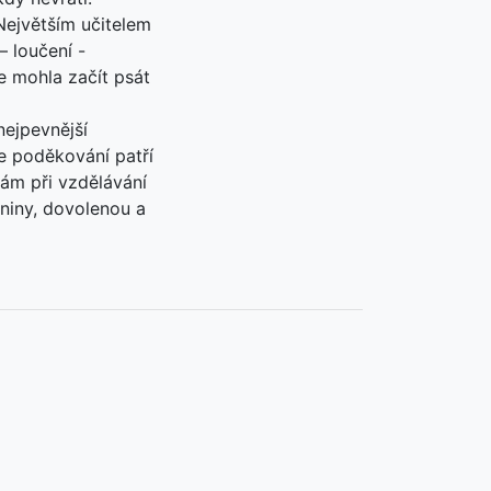
Největším učitelem
– loučení -
se mohla začít psát
nejpevnější
e poděkování patří
ám při vzdělávání
dniny, dovolenou a