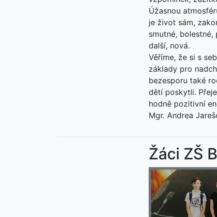
Úžasnou atmosféru
je život sám, zako
smutné, bolestné, 
další, nová.
Věříme, že si s se
základy pro nadch
bezesporu také ro
dětí poskytli. Pře
hodně pozitivní en
Mgr. Andrea Jarešo
Žáci ZŠ B