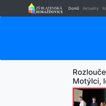
Domů
Aktuality
R
Rozlouče
Motýlci, l