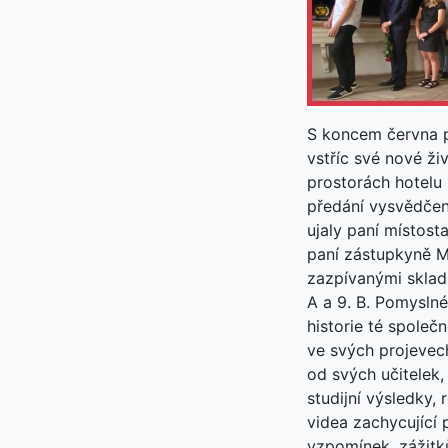
S koncem června př
vstříc své nové ž
prostorách hotelu 
předání vysvědčen
ujaly paní místost
paní zástupkyně Mg
zazpívanými skladb
A a 9. B. Pomyslné
historie té společ
ve svých projevec
od svých učitelek
studijní výsledky,
videa zachycující
vzpomínek, zážitků,