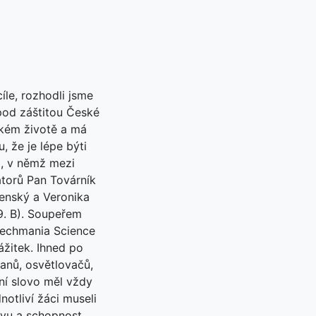
íle, rozhodli jsme
pod záštitou České
ickém životě a má
 že je lépe býti
, v němž mezi
átorů Pan Továrník
henský a Veronika
9. B). Soupeřem
 Techmania Science
ážitek. Ihned po
anů, osvětlovačů,
ní slovo měl vždy
otliví žáci museli
avu a schopnost