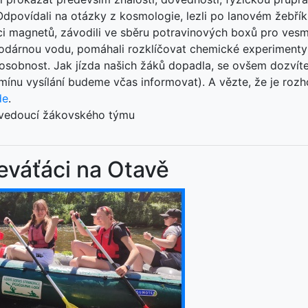
dpovídali na otázky z kosmologie, lezli po lanovém žebříku,
aci magnetů, závodili ve sběru potravinových boxů pro ves
todárnou vodu, pomáhali rozklíčovat chemické experimenty 
osobnost. Jak jízda našich žáků dopadla, se ovšem dozvíte
mínu vysílání budeme včas informovat). A vězte, že je roz
de
.
 vedoucí žákovského týmu
eváťáci na Otavě