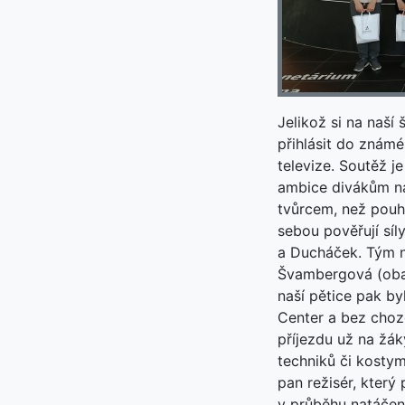
Jelikož si na naší
přihlásit do znám
televize. Soutěž j
ambice divákům naz
tvůrcem, než pouh
sebou pověřují síl
a Ducháček. Tým na
Švambergová (oba 
naší pětice pak by
Center a bez choze
příjezdu už na žá
techniků či kosty
pan režisér, který
v průběhu natáčen