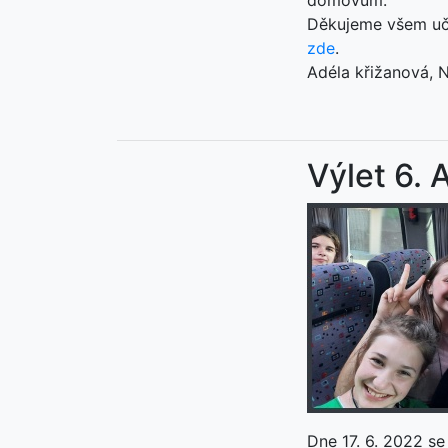
domovům.
Děkujeme všem učit
zde
.
Adéla křižanová, N
Výlet 6. 
Dne 17. 6. 2022 se