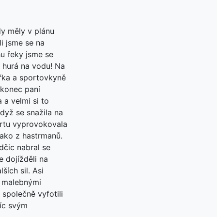
dy měly v plánu
li jsme se na
hu řeky jsme se
či hurá na vodu! Na
kářka a sportovkyně
akonec paní
 a velmi si to
dyž se snažila na
tartu vyprovokovala
jako z hastrmanů.
dčic nabral se
 dojížděli na
ích sil. Asi
ě malebnými
 společně vyfotili
říc svým