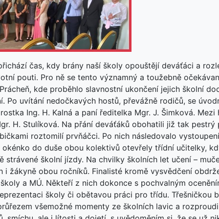
ichází čas, kdy brány naší školy opouštějí deváťáci a rozlé
ivotní pouti. Pro ně se tento významný a toužebně očekáva
Prácheň, kde proběhlo slavnostní ukončení jejich školní do
í. Po uvítání nedočkavých hostů, převážně rodičů, se úvodn
arostka Ing. H. Kalná a paní ředitelka Mgr. J. Šimková. Mezi
r. H. Stulíková. Na přání deváťáků obohatili již tak pest
ičkami roztomilí prvňáčci. Po nich následovalo vystoupení
 okénko do duše obou kolektivů otevřely třídní učitelky, k
ně strávené školní jízdy. Na chvilky školních let učení – mu
h i žákyně obou ročníků. Finalisté kromě vysvědčení obdrž
, školy a MÚ. Někteří z nich dokonce s pochvalným oceněn
 reprezentaci školy či obětavou práci pro třídu. Třešničkou 
 průřezem všemožné momenty ze školních lavic a rozproudil
 smíchu, ale i lítosti a dojetí, s uvědoměním si, že se už ni