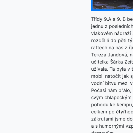
Třídy 9.A a 9. B b
jednu z posledních
vlakovém nádraží 
rozdělili do pěti t
raftech na nás z ř
Tereza Jandová, ne
učitelka Šárka Zei
užívala. Ta byla v
mobil natočit jak 
vodní bitvu mezi v
Počasí nám přálo, 
svým chlapeckým t
pohodu ke kempu, k
celkem po čtyřhod
zákrutami jsme dop
a s humornými vzp