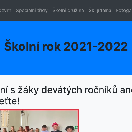
ozvrh
Speciální třídy
Školní družina
Šk. jídelna
Fotoga
Školní rok 2021-2022
ní s žáky devátých ročníků a
eťte!