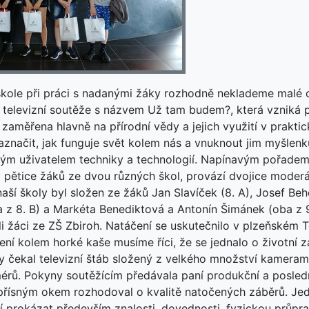
 škole při práci s nadanými žáky rozhodně neklademe malé c
é televizní soutěže s názvem Už tam budem?, která vzniká 
e zaměřena hlavně na přírodní vědy a jejich využití v prakt
načit, jak funguje svět kolem nás a vnuknout jim myšlenku,
ým uživatelem techniky a technologií. Napínavým pořadem
y pětice žáků ze dvou různých škol, provází dvojice moder
ší školy byl složen ze žáků Jan Slavíček (8. A), Josef Be
z 8. B) a Markéta Benediktová a Antonín Šimánek (oba z 
li žáci ze ZŠ Zbiroh. Natáčení se uskutečnilo v plzeňském
ní kolem horké kaše musíme říci, že se jednalo o životní z
ky čekal televizní štáb složený z velkého množství kameram
mérů. Pokyny soutěžícím předávala paní produkční a posled
 přísným okem rozhodoval o kvalitě natočených záběrů. Jedn
í prokázat především znalosti, dovednosti, fyzickou průpr