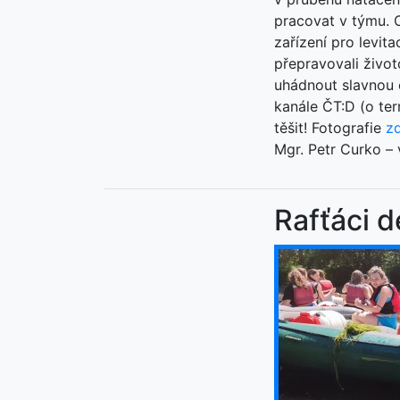
pracovat v týmu. O
zařízení pro levit
přepravovali živo
uhádnout slavnou 
kanále ČT:D (o ter
těšit! Fotografie
z
Mgr. Petr Curko –
Rafťáci d