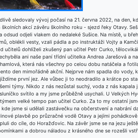
edlivě sledovaly vývoj počasí na 21. června 2022, na den, k
 školních akcí závěru školního roku - sjezd řeky Otavy. Seš
a odsud odjeli vlakem do nedaleké Sušice. Na místě, u bře
ýmů, oblékli vesty, vzali pádla a po instruktáži Vojty a Kam
ad učitelů dohlíželi zkušený pan učitel Petr Curko, tělocvi
chyběla ani naše paní třídní učitelka Andrea Jarešová a n
thamlová, která nás všechny po celou dobu natáčela a fotila
 tento den mimořádně akční. Nejprve nám spadla do vody, k
sjíždíme první jez. Ale vůbec ji to neodradilo a krátce po s
šemi týmy. Nikdo z nás nezůstal suchý, voda z nás kapala 
sluníčko svítilo a my jsme průběžně usychali. U Velkých Hy
ýmem velké tempo pan učitel Curko. Za to my ostatní jsme
de jsme si udělali zastávečku na občerstvení a nabrání dalš
inové plavbě po průzračné vodě Otavy a jejími pohádkov
luli do cíle, do Horažďovic. Na závěr jsme se na jezu ještě
omínkami a dobrou náladou z krásného dne se rozešli vst