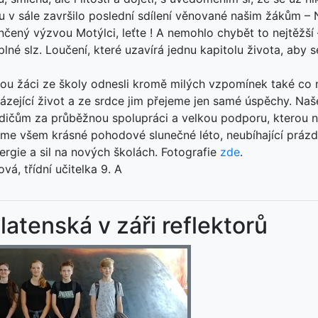
 v sále završilo poslední sdílení věnované našim žákům – 
nčený výzvou Motýlci, leťte ! A nemohlo chybět to nejtěžší 
plné slz. Loučení, které uzavírá jednu kapitolu života, aby 
bou žáci ze školy odnesli kromě milých vzpomínek také co 
ázející život a ze srdce jim přejeme jen samé úspěchy. Naš
dičům za průběžnou spolupráci a velkou podporu, kterou n
jeme všem krásné pohodové slunečné léto, neubíhající práz
ergie a sil na nových školách. Fotografie
zde
.
vá, třídní učitelka 9. A
latenská v záři reflektorů