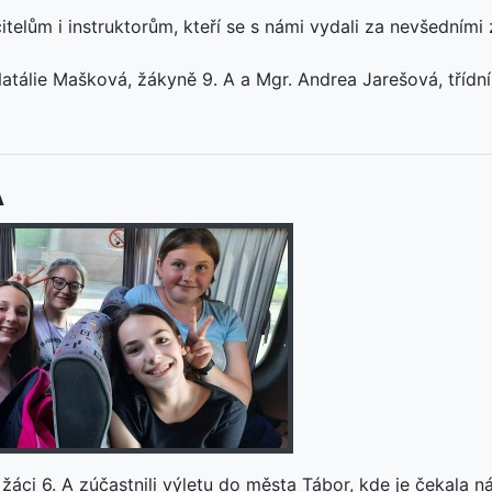
elům i instruktorům, kteří se s námi vydali za nevšedními 
atálie Mašková, žákyně 9. A a Mgr. Andrea Jarešová, třídní 
A
 žáci 6. A zúčastnili výletu do města Tábor, kde je čekala 