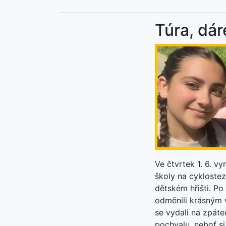
Túra, dár
Ve čtvrtek 1. 6. v
školy na cyklostez
dětském hřišti. P
odměnili krásným 
se vydali na zpáte
pochvalu, neboť si