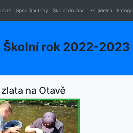
ozvrh
Speciální třídy
Školní družina
Šk. jídelna
Fotoga
Školní rok 2022-2023
 zlata na Otavě