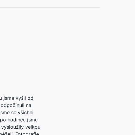
u jsme vyšli od
 odpočinuli na
jsme se všichni
 po hodince jsme
 vysloužily velkou
běželi. Fotografie