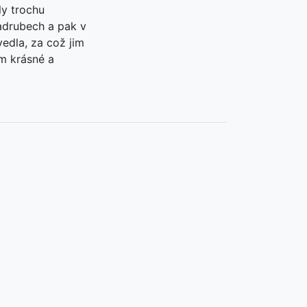
ly trochu
ladrubech a pak v
edla, za což jim
em krásné a