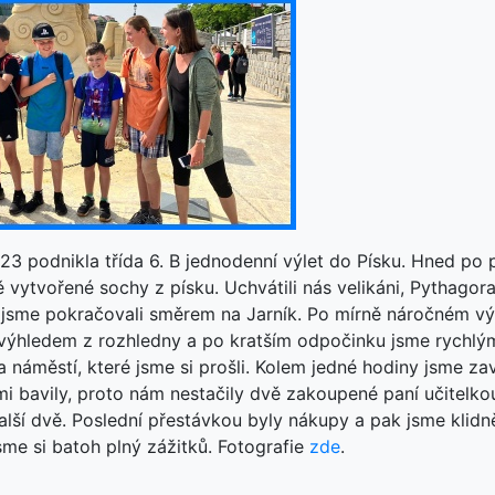
023 podnikla třída 6. B jednodenní výlet do Písku. Hned po p
ě vytvořené sochy z písku. Uchvátili nás velikáni, Pythago
jsme pokračovali směrem na Jarník. Po mírně náročném vý
výhledem z rozhledny a po kratším odpočinku jsme rychl
a náměstí, které jsme si prošli. Kolem jedné hodiny jsme zav
mi bavily, proto nám nestačily dvě zakoupené paní učitelko
další dvě. Poslední přestávkou byly nákupy a pak jsme klidn
sme si batoh plný zážitků. Fotografie
zde
.