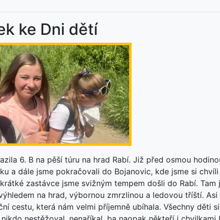
ek ke Dni dětí
yrazila 6. B na pěší túru na hrad Rabí. Již před osmou hodino
ku a dále jsme pokračovali do Bojanovic, kde jsme si chvíli
o krátké zastávce jsme svižným tempem došli do Rabí. Tam 
výhledem na hrad, výbornou zmrzlinou a ledovou tříští. Asi
ční cestu, která nám velmi příjemně ubíhala. Všechny děti si
 nikdo nestěžoval, nenaříkal, ba naopak někteří i chvilkami 