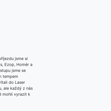
říjezdu jsme si
ras, Ezop, Homér a
stupu jsme se
ým tempem
ítali do Laser
u, ale každý z nás
ě mohli vyrazit k