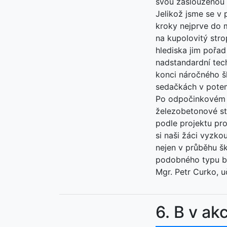
svou zaslouženou 
Jelikož jsme se v
kroky nejprve do m
na kupolovitý stro
hlediska jim pořad
nadstandardní tec
konci náročného š
sedačkách v potem
Po odpočinkovém p
železobetonové st
podle projektu pr
si naši žáci vyzko
nejen v průběhu šk
podobného typu by
Mgr. Petr Curko, u
6. B v akc