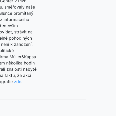
enter v Plzni.
mu, směřovaly naše
 Slunce promítaný
 z informačního
 především
vídat, strávit na
telně pohodlných
není k zahození.
litické
firma Müller&Kapsa
em několika hodin
ali znalosti nabyté
a faktu, že akcí
ografie
zde
.