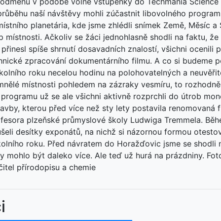
odměnu v podobě volné vstupenky do Techmania Science C
 průběhu naší návštěvy mohli zúčastnit libovolného progra
ístního planetária, kde jsme zhlédli snímek Země, Měsíc a
p místnosti. Ačkoliv se žáci jednohlasně shodli na faktu, že
 přinesl spíše shrnutí dosavadních znalostí, všichni ocenili
hnické zpracování dokumentárního filmu. A co si budeme po
kolního roku necelou hodinu na polohovatelných a neuvěři
nělé místnosti pohledem na zázraky vesmíru, to rozhodně 
rogramu už se ale všichni aktivně rozprchli do útrob mono
avby, kterou před více než sty lety postavila renomovaná 
ofesora plzeňské průmyslové školy Ludwiga Tremmela. Běh
ušeli desítky exponátů, na nichž si názornou formou otestov
olního roku. Před návratem do Horažďovic jsme se shodli n
 mohlo být daleko více. Ale teď už hurá na prázdniny. Fot
čitel přírodopisu a chemie
i