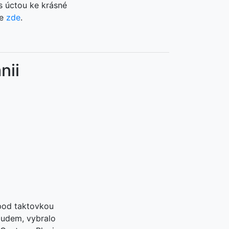
s úctou ke krásné
ie
zde
.
nii
 pod taktovkou
budem, vybralo