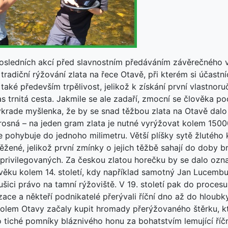
osledních akcí před slavnostním předáváním závěrečného v
 tradiční rýžování zlata na řece Otavě, při kterém si účastníc
 také především trpělivost, jelikož k získání první vlastno
s trnitá cesta. Jakmile se ale zadaří, zmocní se člověka poc
krade myšlenka, že by se snad těžbou zlata na Otavě dalo 
prosná – na jeden gram zlata je nutné vyrýžovat kolem 15000
e pohybuje do jednoho milimetru. Větší plíšky sytě žlutého
ěžené, jelikož první zmínky o jejich těžbě sahají do doby 
 privilegovaných. Za českou zlatou horečku by se dalo ozn
věku kolem 14. století, kdy například samotný Jan Lucemb
šici právo na tamní rýžoviště. V 19. století pak do procesu
ace a někteří podnikatelé přerývali říční dno až do hloubky
olem Otavy začaly kupit hromady přerýžovaného štěrku, kt
 tiché pomníky bláznivého honu za bohatstvím lemující říčn