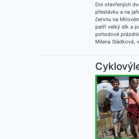
Dni otevřených dve
přestávku a na jař
červnu na Mírovém
patří velký dík a 
pohodové prázdnin
Milena Sládková, 
Cyklovýle