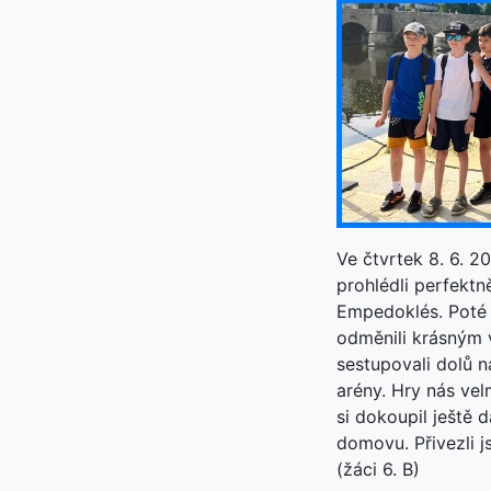
Ve čtvrtek 8. 6. 2
prohlédli perfektn
Empedoklés. Poté 
odměnili krásným 
sestupovali dolů n
arény. Hry nás vel
si dokoupil ještě 
domovu. Přivezli j
(žáci 6. B)