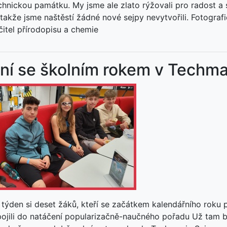
hnickou památku. My jsme ale zlato rýžovali pro radost a 
 takže jsme naštěstí žádné nové sejpy nevytvořili. Fotograf
čitel přírodopisu a chemie
ní se školním rokem v Techma
 týden si deset žáků, kteří se začátkem kalendářního roku
pojili do natáčení popularizačně-naučného pořadu Už tam 