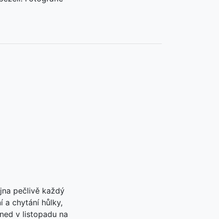
jna pečlivě každý
 a chytání hůlky,
hned v listopadu na