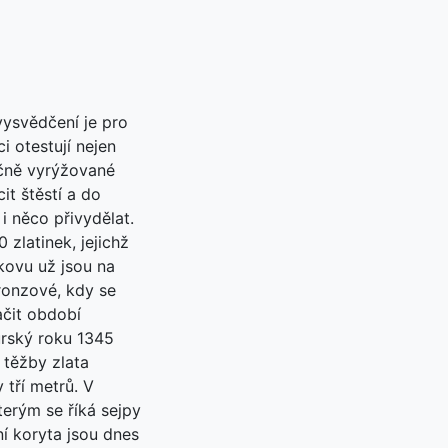
ysvědčení je pro
i otestují nejen
ručně vyrýžované
it štěstí a do
i něco přivydělat.
 zlatinek, jejichž
 kovu už jsou na
bronzové, kdy se
ačit období
urský roku 1345
 těžby zlata
 tří metrů. V
erým se říká sejpy
í koryta jsou dnes