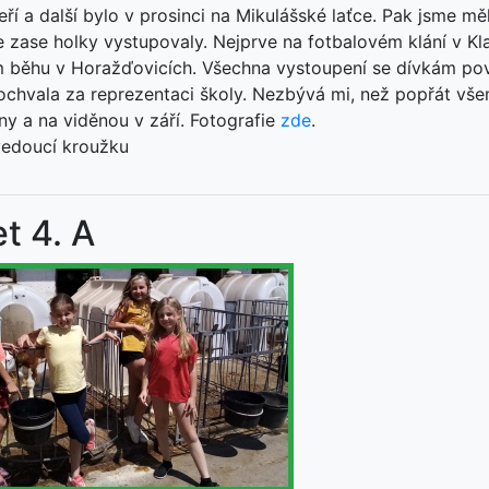
ří a další bylo v prosinci na Mikulášské laťce. Pak jsme mě
e zase holky vystupovaly. Nejprve na fotbalovém klání v K
 běhu v Horažďovicích. Všechna vystoupení se dívkám pov
pochvala za reprezentaci školy. Nezbývá mi, než popřát vš
y a na viděnou v září. Fotografie
zde
.
vedoucí kroužku
t 4. A