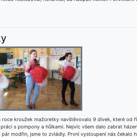
ky
m roce kroužek mažoretky navštěvovalo 9 dívek, které od ří
práci s pompony a hůlkami. Nejvíc všem dalo zabrat házení
s pár modřin, jsme to zvládly. První vystoupení nás čekalo 