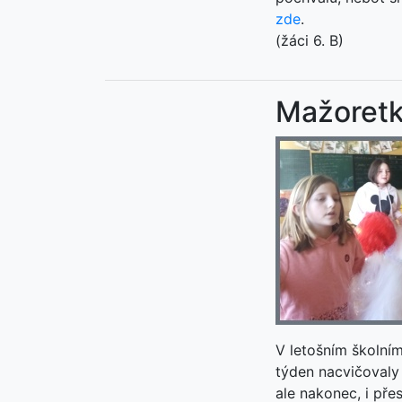
zde
.
(žáci 6. B)
Mažoret
V letošním školní
týden nacvičovaly 
ale nakonec, i pře