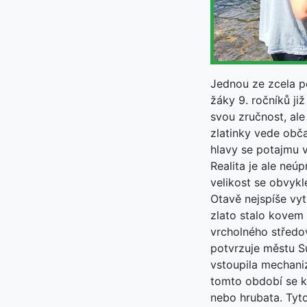
Jednou ze zcela p
žáky 9. ročníků již
svou zručnost, ale
zlatinky vede obča
hlavy se potajmu v
Realita je ale neú
velikost se obvykl
Otavě nejspíše vyt
zlato stalo kovem
vrcholného středo
potvrzuje městu Su
vstoupila mechaniz
tomto období se k
nebo hrubata. Tyto